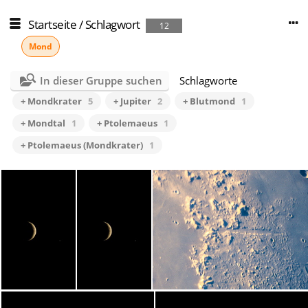
Startseite
/
Schlagwort
12
Mond
In dieser Gruppe suchen
Schlagworte
+ Mondkrater
5
+ Jupiter
2
+ Blutmond
1
+ Mondtal
1
+ Ptolemaeus
1
+ Ptolemaeus (Mondkrater)
1