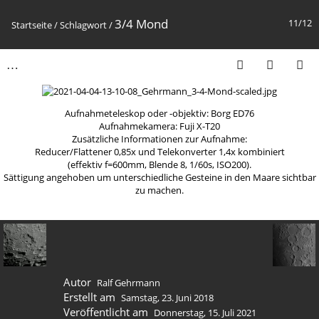
3/4 Mond
11/12
Startseite
/
Schlagwort
/
Aufnahmeteleskop oder -objektiv: Borg ED76
Aufnahmekamera: Fuji X-T20
Zusätzliche Informationen zur Aufnahme:
Reducer/Flattener 0,85x und Telekonverter 1,4x kombiniert
(effektiv f=600mm, Blende 8, 1/60s, ISO200).
Sättigung angehoben um unterschiedliche Gesteine in den Maare sichtbar
zu machen.
Autor
Ralf Gehrmann
Erstellt am
Samstag, 23. Juni 2018
Veröffentlicht am
Donnerstag, 15. Juli 2021