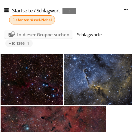
Startseite
/
Schlagwort
3
Elefantenrüssel-Nebel
In dieser Gruppe suchen
Schlagworte
+ IC 1396
1