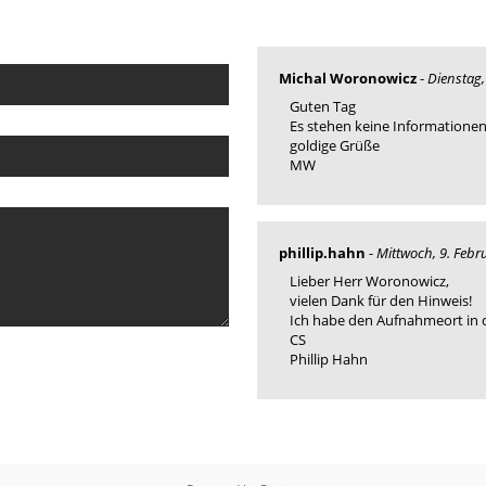
Michal Woronowicz
-
Dienstag,
Guten Tag
Es stehen keine Informatione
goldige Grüße
MW
phillip.hahn
-
Mittwoch, 9. Febr
Lieber Herr Woronowicz,
vielen Dank für den Hinweis!
Ich habe den Aufnahmeort in d
CS
Phillip Hahn