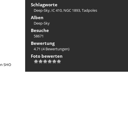
Schlagworte
Deep-Sky
,
IC 410
,
NGC 1893
,
Tadpoles
Alben
Deep-Sky
Besuche
58671
Bewertung
4.71
(4 Bewertungen)
Foto bewerten
ten SHO