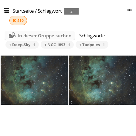
Startseite
/
Schlagwort
2
IC 410
In dieser Gruppe suchen
Schlagworte
+ Deep-Sky
1
+ NGC 1893
1
+ Tadpoles
1