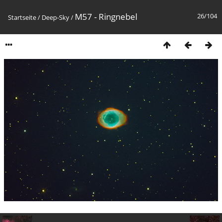
M57 - Ringnebel
26/104
Startseite
/
Deep-Sky
/