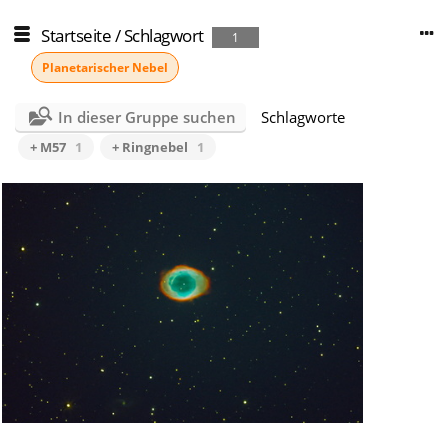
Startseite
/
Schlagwort
1
Planetarischer Nebel
In dieser Gruppe suchen
Schlagworte
+ M57
1
+ Ringnebel
1