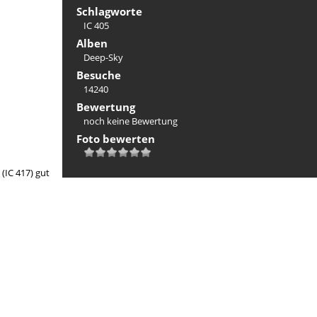
Schlagworte
IC 405
Alben
Deep-Sky
Besuche
14240
Bewertung
noch keine Bewertung
Foto bewerten
(IC 417) gut