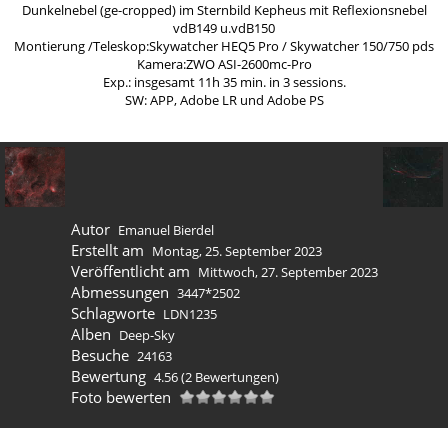
Dunkelnebel (ge-cropped) im Sternbild Kepheus mit Reflexionsnebel
vdB149 u.vdB150
Montierung /Teleskop:Skywatcher HEQ5 Pro / Skywatcher 150/750 pds
Kamera:ZWO ASI-2600mc-Pro
Exp.: insgesamt 11h 35 min. in 3 sessions.
SW: APP, Adobe LR und Adobe PS
Autor
Emanuel Bierdel
Erstellt am
Montag, 25. September 2023
Veröffentlicht am
Mittwoch, 27. September 2023
Abmessungen
3447*2502
Schlagworte
LDN1235
Alben
Deep-Sky
Besuche
24163
Bewertung
4.56
(2 Bewertungen)
Foto bewerten