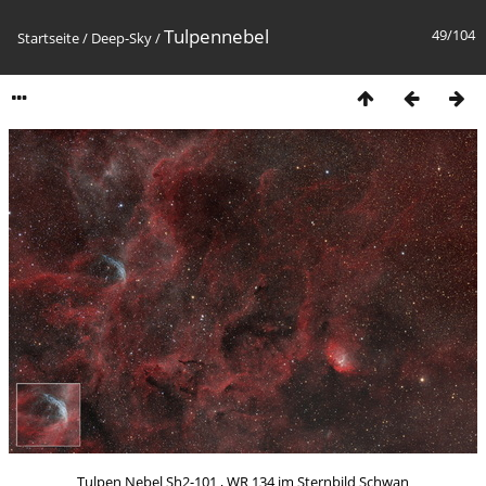
Tulpennebel
49/104
Startseite
/
Deep-Sky
/
Tulpen Nebel Sh2-101 , WR 134 im Sternbild Schwan