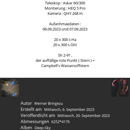
Teleskop : Askar 60/300
Montierung : HEQ 5 Pro
Kamera : QHY 268 m
Aufanhmaedaten :
06.09.2023 und 07.09.2023
20 x 300 s Ha
20 x 300 s OIII
Sh 2-91 ,
der auffällige rote Punkt ( Stern ) =
Campbell's Wassersoffstern
Autor
Werner Bringezu
Erstellt am
Mittwoch, 6. September 2023
Veröffentlicht am
Mittwoch, 20. September 2023
Abmessungen
6252*4176
Alben
Deep-Sky