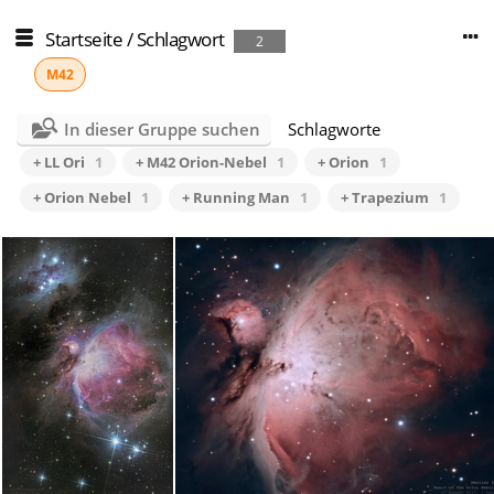
Startseite
/
Schlagwort
2
M42
In dieser Gruppe suchen
Schlagworte
+ LL Ori
1
+ M42 Orion-Nebel
1
+ Orion
1
+ Orion Nebel
1
+ Running Man
1
+ Trapezium
1