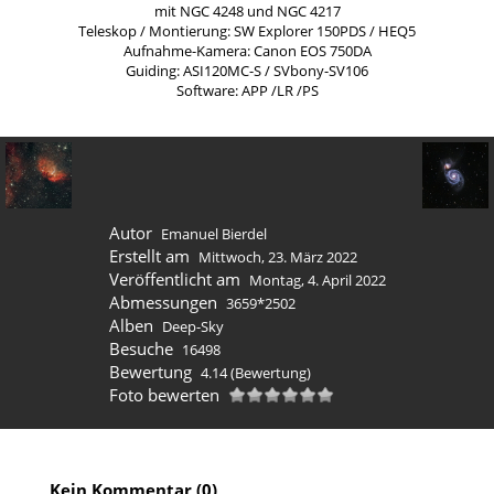
mit NGC 4248 und NGC 4217
Teleskop / Montierung: SW Explorer 150PDS / HEQ5
Aufnahme-Kamera: Canon EOS 750DA
Guiding: ASI120MC-S / SVbony-SV106
Software: APP /LR /PS
Autor
Emanuel Bierdel
Erstellt am
Mittwoch, 23. März 2022
Veröffentlicht am
Montag, 4. April 2022
Abmessungen
3659*2502
Alben
Deep-Sky
Besuche
16498
Bewertung
4.14
(Bewertung)
Foto bewerten
Kein Kommentar (0)