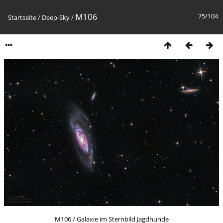
M106
75/104
Startseite
/
Deep-Sky
/
M106 / Galaxie im Sternbild Jagdhunde