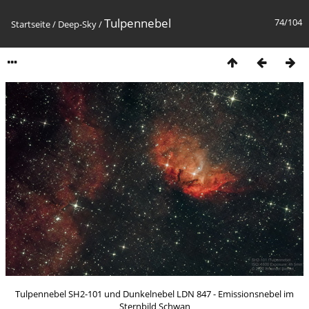
Tulpennebel
74/104
Startseite
/
Deep-Sky
/
Tulpennebel SH2-101 und Dunkelnebel LDN 847 - Emissionsnebel im
Sternbild Schwan