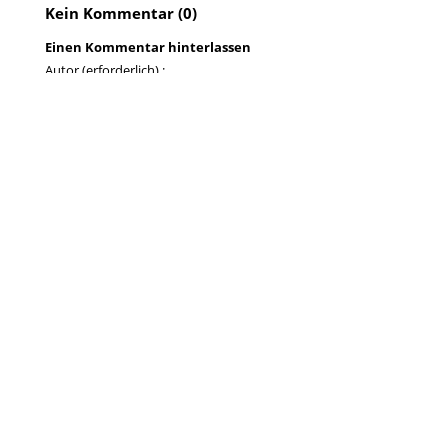
Kein Kommentar (0)
Einen Kommentar hinterlassen
Autor (erforderlich) :
E-Mail-Adresse :
Kommentar (erforderlich) :