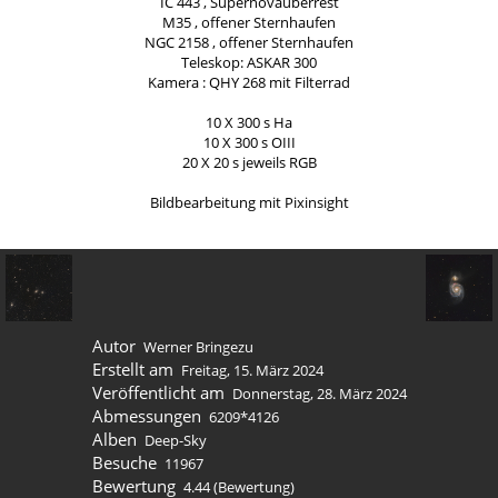
IC 443 , Supernovaüberrest
M35 , offener Sternhaufen
NGC 2158 , offener Sternhaufen
Teleskop: ASKAR 300
Kamera : QHY 268 mit Filterrad
10 X 300 s Ha
10 X 300 s OIII
20 X 20 s jeweils RGB
Bildbearbeitung mit Pixinsight
Autor
Werner Bringezu
Erstellt am
Freitag, 15. März 2024
Veröffentlicht am
Donnerstag, 28. März 2024
Abmessungen
6209*4126
Alben
Deep-Sky
Besuche
11967
Bewertung
4.44
(Bewertung)