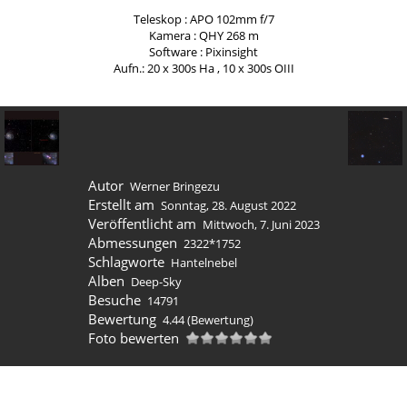
Teleskop : APO 102mm f/7
Kamera : QHY 268 m
Software : Pixinsight
Aufn.: 20 x 300s Ha , 10 x 300s OIII
Autor
Werner Bringezu
Erstellt am
Sonntag, 28. August 2022
Veröffentlicht am
Mittwoch, 7. Juni 2023
Abmessungen
2322*1752
Schlagworte
Hantelnebel
Alben
Deep-Sky
Besuche
14791
Bewertung
4.44
(Bewertung)
Foto bewerten