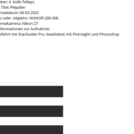
ber: A. Kolb-Telieps
Titel: Plejaden
medatum: 06-03-2022
 oder -objektiv: NIKKOR 200-500
hmekamera: Nikon Z7
Informationen zur Aufnahme:
eführt mit StarGuider Pro, bearbeitet mit PixInsight und Photoshop