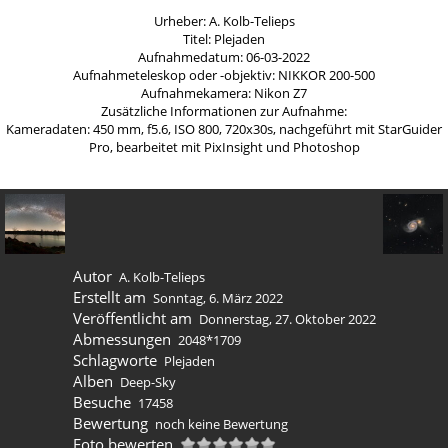
Urheber: A. Kolb-Telieps
Titel: Plejaden
Aufnahmedatum: 06-03-2022
Aufnahmeteleskop oder -objektiv: NIKKOR 200-500
Aufnahmekamera: Nikon Z7
Zusätzliche Informationen zur Aufnahme:
Kameradaten: 450 mm, f5.6, ISO 800, 720x30s, nachgeführt mit StarGuider
Pro, bearbeitet mit PixInsight und Photoshop
Autor
A. Kolb-Telieps
Erstellt am
Sonntag, 6. März 2022
Veröffentlicht am
Donnerstag, 27. Oktober 2022
Abmessungen
2048*1709
Schlagworte
Plejaden
Alben
Deep-Sky
Besuche
17458
Bewertung
noch keine Bewertung
Foto bewerten