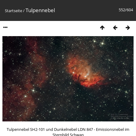
Tulpennebel
552/604
Startseite
/
Tulpennebel SH2-101 und Dunkelnebel LDN 847 - Emissionsnebel im
Sternbild Schwan