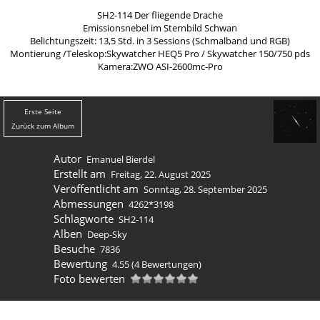
SH2-114 Der fliegende Drache
Emissionsnebel im Sternbild Schwan
Belichtungszeit: 13,5 Std. in 3 Sessions (Schmalband und RGB)
Montierung /Teleskop:Skywatcher HEQ5 Pro / Skywatcher 150/750 pds
Kamera:ZWO ASI-2600mc-Pro
Erste Seite
Zurück zum Album
Autor
Emanuel Bierdel
Erstellt am
Freitag, 22. August 2025
Veröffentlicht am
Sonntag, 28. September 2025
Abmessungen
4262*3198
Schlagworte
SH2-114
Alben
Deep-Sky
Besuche
7836
Bewertung
4.55
(4 Bewertungen)
Foto bewerten