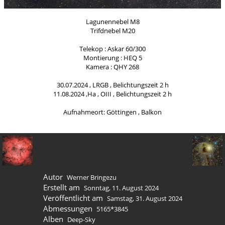
Lagunennebel M8
Trifdnebel M20
Telekop : Askar 60/300
Montierung : HEQ 5
Kamera : QHY 268
30.07.2024 , LRGB , Belichtungszeit 2 h
11.08.2024 ,Ha , OIII , Belichtungszeit 2 h
Aufnahmeort: Göttingen , Balkon
Autor
Werner Bringezu
Erstellt am
Sonntag, 11. August 2024
Veröffentlicht am
Samstag, 31. August 2024
Abmessungen
5165*3845
Alben
Deep-Sky