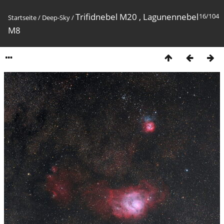
Trifidnebel M20 , Lagunennebel
16/104
Startseite
/
Deep-Sky
/
M8