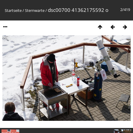
dsc00700 41362175592 o
2/419
Startseite
/
Sternwarte
/