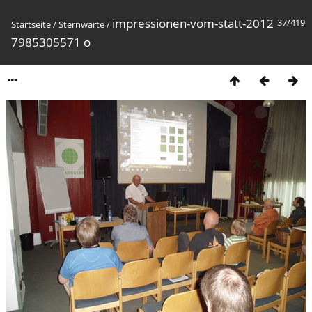
impressionen-vom-statt-2012
37/419
Startseite
/
Sternwarte
/
7985305571 o