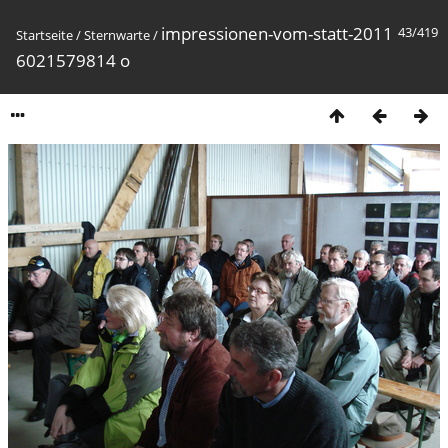
impressionen-vom-statt-2011
43/419
Startseite
/
Sternwarte
/
6021579814 o