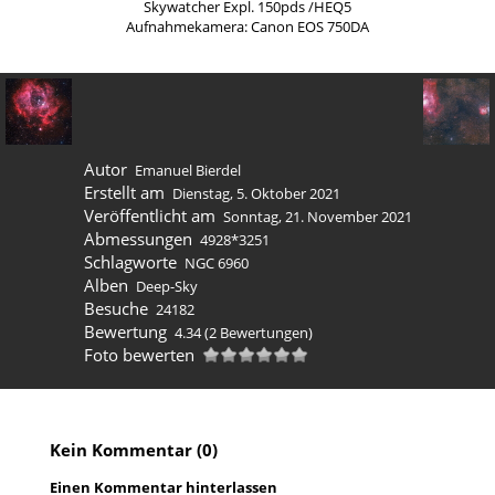
Skywatcher Expl. 150pds /HEQ5
Aufnahmekamera: Canon EOS 750DA
Autor
Emanuel Bierdel
Erstellt am
Dienstag, 5. Oktober 2021
Veröffentlicht am
Sonntag, 21. November 2021
Abmessungen
4928*3251
Schlagworte
NGC 6960
Alben
Deep-Sky
Besuche
24182
Bewertung
4.34
(2 Bewertungen)
Foto bewerten
Kein Kommentar (0)
Einen Kommentar hinterlassen