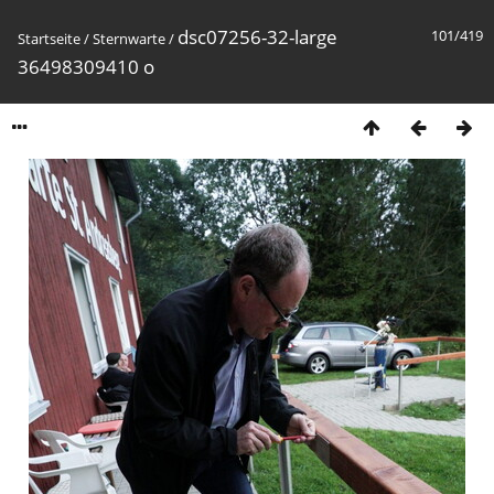
dsc07256-32-large
101/419
Startseite
/
Sternwarte
/
36498309410 o