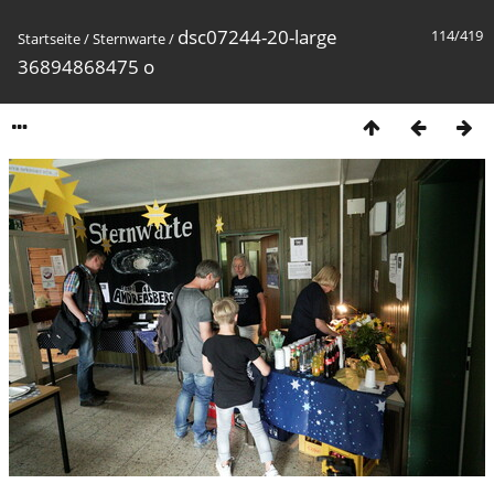
dsc07244-20-large
114/419
Startseite
/
Sternwarte
/
36894868475 o