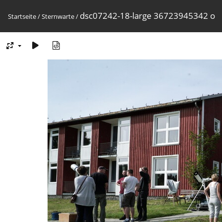
dsc07242-18-large 36723945342 o
Startseite
/
Sternwarte
/