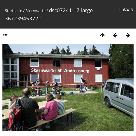
dsc07241-17-large
116/419
Startseite
/
Sternwarte
/
36723945372 o