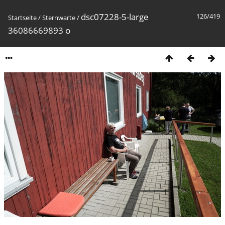
dsc07228-5-large
126/419
Startseite
/
Sternwarte
/
36086669893 o