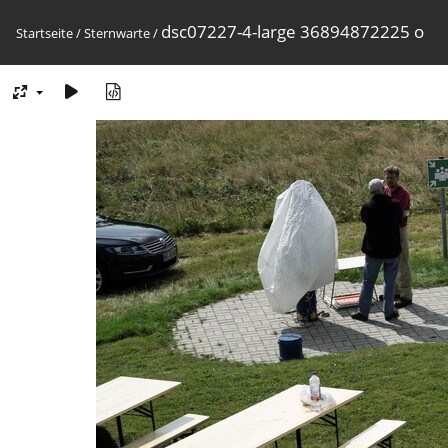
dsc07227-4-large 36894872225 o
Startseite
/
Sternwarte
/