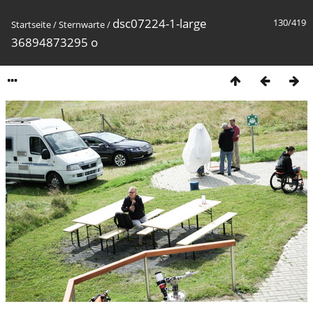
dsc07224-1-large
130/419
Startseite
/
Sternwarte
/
36894873295 o