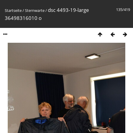
dsc 4493-19-large
135/419
Startseite
/
Sternwarte
/
36498316010 o