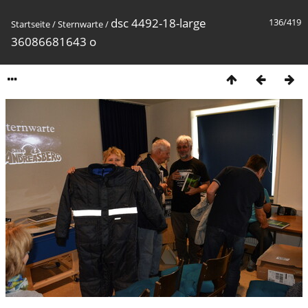
dsc 4492-18-large
136/419
Startseite
/
Sternwarte
/
36086681643 o