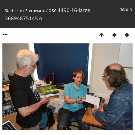
dsc 4490-16-large
138/419
Startseite
/
Sternwarte
/
36894875145 o