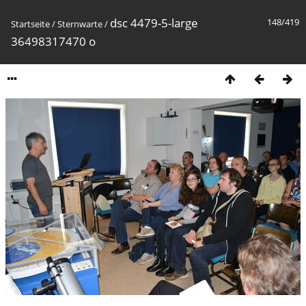
dsc 4479-5-large
148/419
Startseite
/
Sternwarte
/
36498317470 o