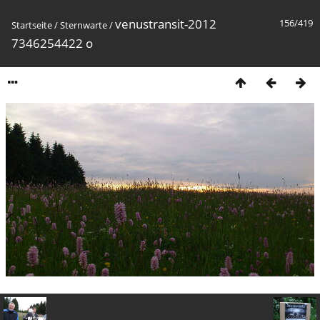
venustransit-2012
156/419
Startseite
/
Sternwarte
/
7346254422 o