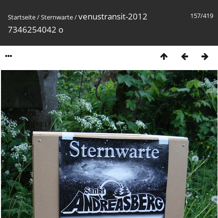
venustransit-2012
157/419
Startseite
/
Sternwarte
/
7346254042 o