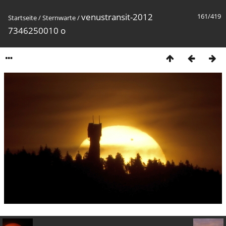
venustransit-2012
161/419
Startseite
/
Sternwarte
/
7346250010 o