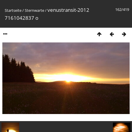
venustransit-2012
162/419
Startseite
/
Sternwarte
/
7161042837 o