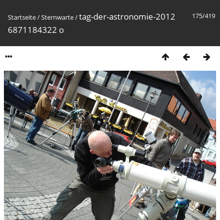
tag-der-astronomie-2012
175/419
Startseite
/
Sternwarte
/
6871184322 o