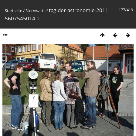
tag-der-astronomie-2011
177/419
Startseite
/
Sternwarte
/
5607545014 o