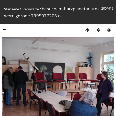
besuch-im-harzplanetarium-
205/419
Startseite
/
Sternwarte
/
wernigerode 7995077203 o