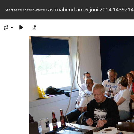
astroabend-am-6-juni-2014 143921
Startseite
/
Sternwarte
/