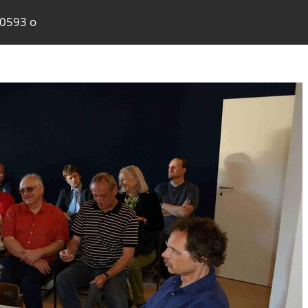
40593 o