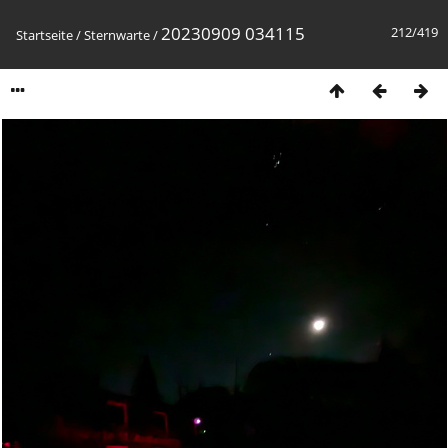
20230909 034115
212/419
Startseite
/
Sternwarte
/