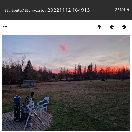
20221112 164913
221/419
Startseite
/
Sternwarte
/