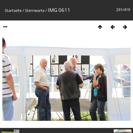
IMG 0611
291/419
Startseite
/
Sternwarte
/