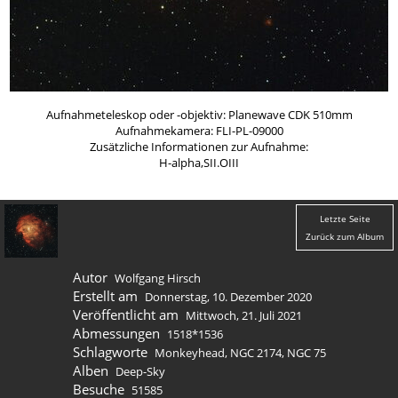
Aufnahmeteleskop oder -objektiv: Planewave CDK 510mm
Aufnahmekamera: FLI-PL-09000
Zusätzliche Informationen zur Aufnahme:
H-alpha,SII.OIII
Letzte Seite
Zurück zum Album
Autor
Wolfgang Hirsch
Erstellt am
Donnerstag, 10. Dezember 2020
Veröffentlicht am
Mittwoch, 21. Juli 2021
Abmessungen
1518*1536
Schlagworte
Monkeyhead
,
NGC 2174
,
NGC 75
Alben
Deep-Sky
Besuche
51585