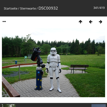
DSC00932
341/419
Startseite
/
Sternwarte
/